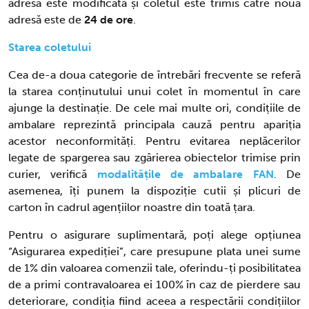
adresa este modificată și coletul este trimis către noua
adresă este de
24 de ore
.
Starea coletului
Cea de-a doua categorie de întrebări frecvente se referă
la starea conținutului unui colet în momentul în care
ajunge la destinație. De cele mai multe ori, condițiile de
ambalare reprezintă principala cauză pentru apariția
acestor neconformități. Pentru evitarea neplăcerilor
legate de spargerea sau zgârierea obiectelor trimise prin
curier, verifică
modalitățile de ambalare FAN
. De
asemenea, îți punem la dispoziție cutii și plicuri de
carton în cadrul agențiilor noastre din toată țara.
Pentru o asigurare suplimentară, poți alege opțiunea
“Asigurarea expediției”, care presupune plata unei sume
de 1% din valoarea comenzii tale, oferindu-ți posibilitatea
de a primi contravaloarea ei 100% în caz de pierdere sau
deteriorare, condiția fiind aceea a respectării condițiilor