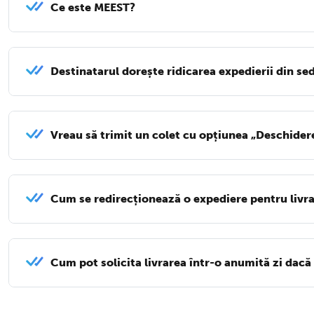
Ce este MEEST?
Destinatarul dorește ridicarea expedierii din s
Vreau să trimit un colet cu opțiunea „Deschider
Cum se redirecționează o expediere pentru livrar
Cum pot solicita livrarea într-o anumită zi dacă