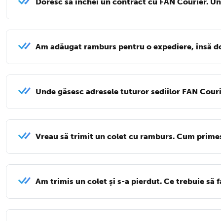
Doresc să închei un contract cu FAN Courier. Un
Am adăugat ramburs pentru o expediere, însă do
Unde găsesc adresele tuturor sediilor FAN Cour
Vreau să trimit un colet cu ramburs. Cum prime
Am trimis un colet și s-a pierdut. Ce trebuie să 