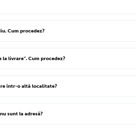
ediu. Cum procedez?
e la livrare”. Cum procedez?
e într-o altă localitate?
 nu sunt la adresă?