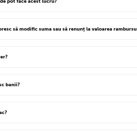
de pot face acest lucru?
resc să modific suma sau să renunț la valoarea rambursul
ier?
sc banii?
fac?