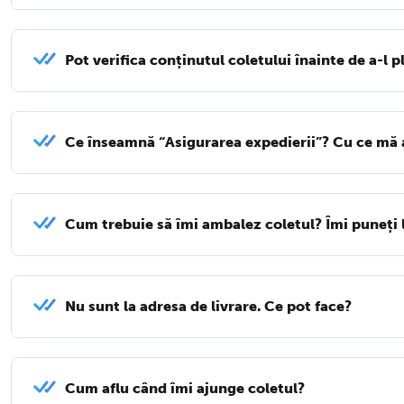
Pot verifica conținutul coletului înainte de a-l p
Ce înseamnă “Asigurarea expedierii”? Cu ce mă 
Cum trebuie să îmi ambalez coletul? Îmi puneți 
Nu sunt la adresa de livrare. Ce pot face?
Cum aflu când îmi ajunge coletul?