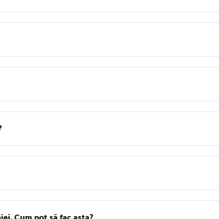
?
iei. Cum pot să fac asta?