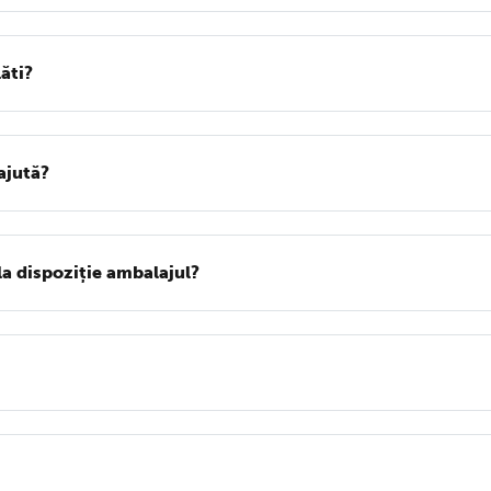
lăti?
ajută?
la dispoziție ambalajul?