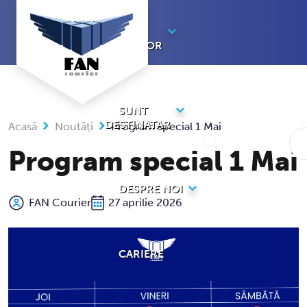
Sari
la
SUNT
conținut
EXPEDITOR
SUNT
DESTINATAR
Acasă
Noutăți
Program special 1 Mai
Program special 1 Mai
DESPRE NOI
FAN Courier
27 aprilie 2026
CARIERE