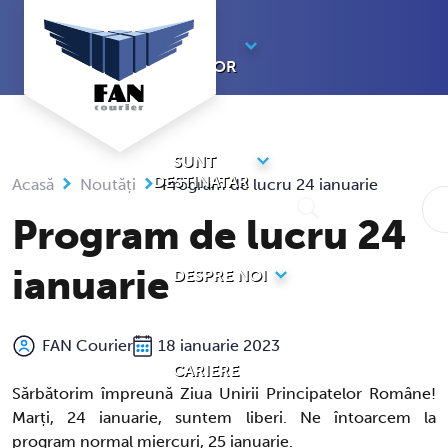
Sari
la
SUNT
conținut
EXPEDITOR
SUNT
DESTINATAR
Acasă
Noutăți
Program de lucru 24 ianuarie
Program de lucru 24
ianuarie
DESPRE NOI
FAN Courier
18 ianuarie 2023
CARIERE
Sărbătorim împreună Ziua Unirii Principatelor Române!
Marți, 24 ianuarie, suntem liberi. Ne întoarcem la
program normal miercuri, 25 ianuarie.