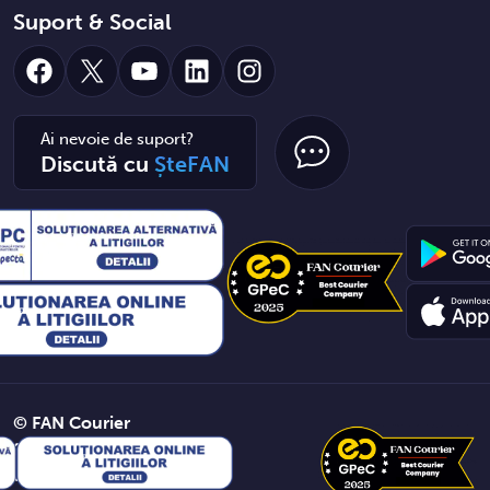
Suport & Social
Facebook
X
YouTube
LinkedIn
Instagram
Ai nevoie de suport?
Discută cu
ȘteFAN
© FAN Courier
2026. Toate
drepturile