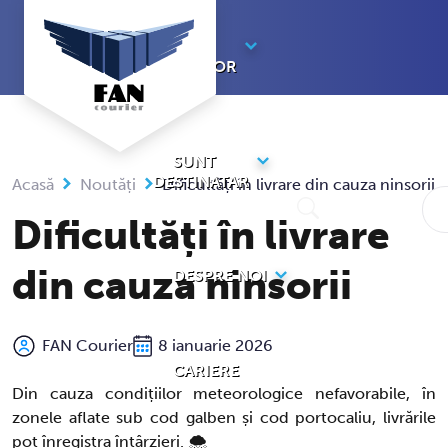
Sari
la
SUNT
conținut
EXPEDITOR
SUNT
DESTINATAR
Acasă
Noutăți
Dificultăți în livrare din cauza ninsorii
Dificultăți în livrare
din cauza ninsorii
DESPRE NOI
FAN Courier
8 ianuarie 2026
CARIERE
Din cauza condițiilor meteorologice nefavorabile, în
zonele aflate sub cod galben și cod portocaliu, livrările
pot înregistra întârzieri. 🌨️