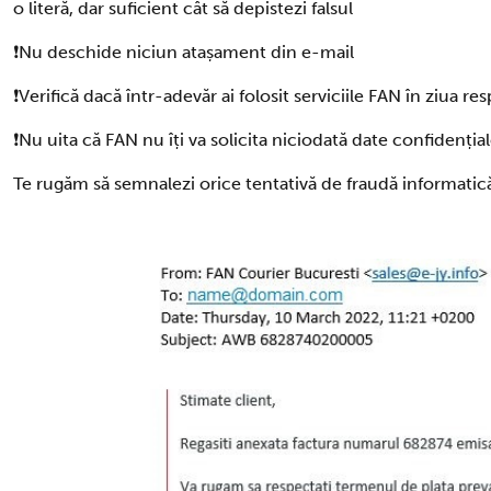
o literă, dar suficient cât să depistezi falsul
❗Nu deschide niciun atașament din e-mail
❗Verifică dacă într-adevăr ai folosit serviciile FAN în ziua re
❗Nu uita că FAN nu îți va solicita niciodată date confidenția
Te rugăm să semnalezi orice tentativă de fraudă informatic