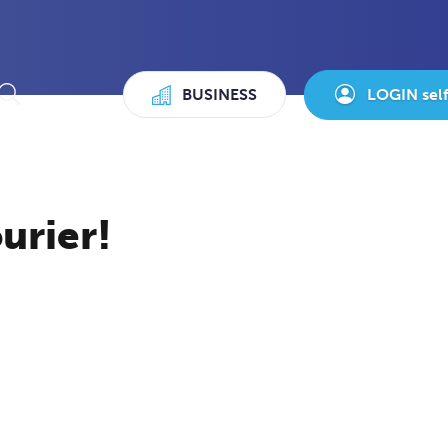
BUSINESS
LOGIN sel
urier!