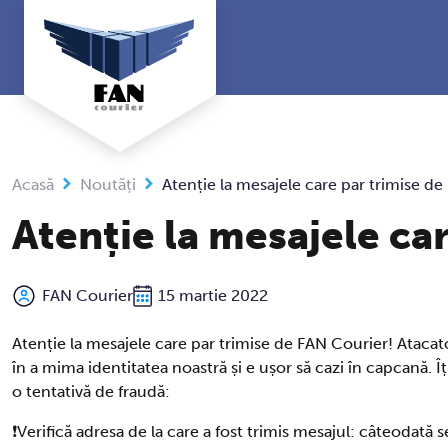
Sari
la
conținut
Acasă
Noutăți
Atenție la mesajele care par trimise de
Atenție la mesajele ca
FAN Courier
15 martie 2022
Atenție la mesajele care par trimise de FAN Courier! Atacator
în a mima identitatea noastră și e ușor să cazi în capcană. 
o tentativă de fraudă:
❗Verifică adresa de la care a fost trimis mesajul: câteodată