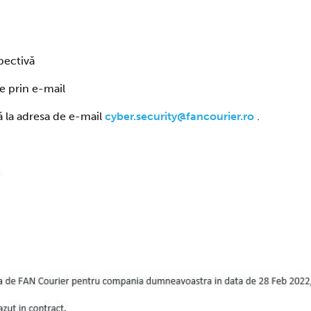
spectivă
le prin e-mail
ă la adresa de e-mail
cyber.security@fancourier.ro
.