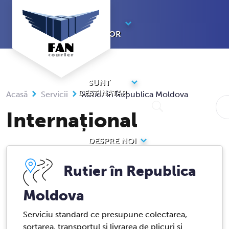
Sari
la
SUNT
conținut
EXPEDITOR
SUNT
DESTINATAR
Acasă
Servicii
Rutier în Republica Moldova
Internațional
DESPRE NOI
Rutier în Republica
CARIERE
Moldova
Serviciu standard ce presupune colectarea,
sortarea, transportul și livrarea de plicuri și