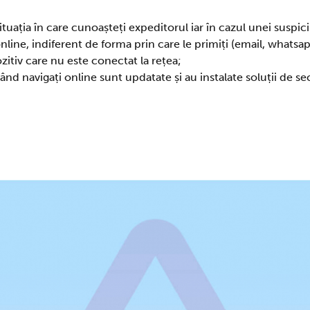
ituația în care cunoașteți expeditorul iar în cazul unei suspic
 online, indiferent de forma prin care le primiți (email, whats
zitiv care nu este conectat la rețea;
când navigați online sunt updatate și au instalate soluții de sec