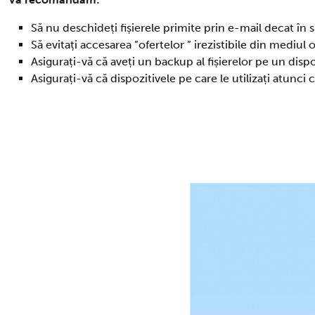
Să nu deschideți fișierele primite prin e-mail decat în s
Să evitați accesarea ”ofertelor ” irezistibile din mediul
Asigurați-vă că aveți un backup al fișierelor pe un dispo
Asigurați-vă că dispozitivele pe care le utilizați atunci 