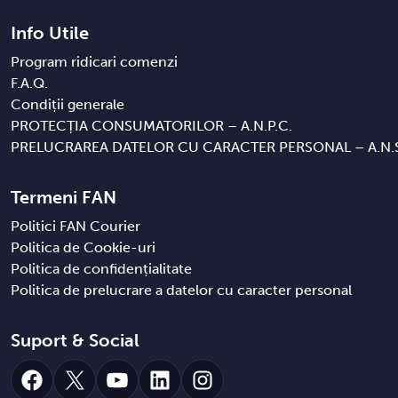
Info Utile
Program ridicari comenzi
F.A.Q.
Condiții generale
PROTECȚIA CONSUMATORILOR – A.N.P.C.
PRELUCRAREA DATELOR CU CARACTER PERSONAL – A.N.S.
Termeni FAN
Politici FAN Courier
Politica de Cookie-uri
Politica de confidențialitate
Politica de prelucrare a datelor cu caracter personal
Suport & Social
Facebook
X
YouTube
LinkedIn
Instagram