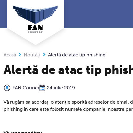
Sari
la
conținut
Acasă
Noutăți
Alertă de atac tip phishing
Alertă de atac tip phis
FAN Courier
24 iulie 2019
Vă rugăm sa acordați o atenție sporită adreselor de email d
phishing in care este folosit numele companiei noastre pentr
Vă recomandăm: