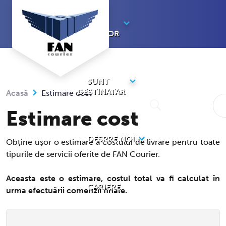
Sari
la
SUNT
conținut
EXPEDITOR
SUNT
DESTINATAR
Acasă
Estimare cost
Estimare cost
DESPRE NOI
Obține ușor o estimare a costului de livrare pentru toate
tipurile de servicii oferite de FAN Courier.
Aceasta este o estimare, costul total va fi calculat în
CARIERE
urma efectuării comenzii finale.