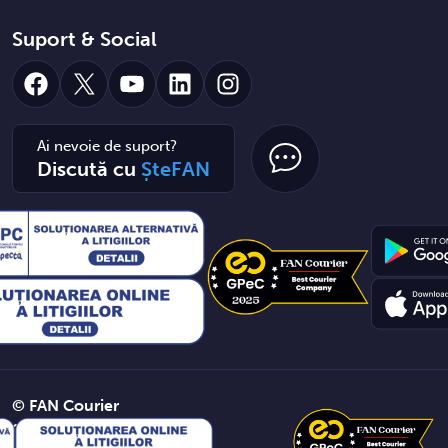
Suport & Social
Facebook
X
YouTube
LinkedIn
Instagram
Ai nevoie de suport?
Discută cu
ȘteFAN
© FAN Courier
2026. Toate