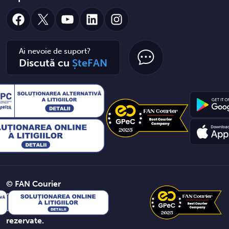
Facebook
X
YouTube
LinkedIn
Instagram
Ai nevoie de suport?
Discută cu
ȘteFAN
© FAN Courier
2026. Toate
drepturile
rezervate.