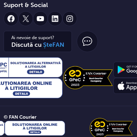
Suport & Social
Facebook
X
YouTube
LinkedIn
Instagram
Ai nevoie de suport?
Discută cu
ȘteFAN
© FAN Courier
2026. Toate
drepturile