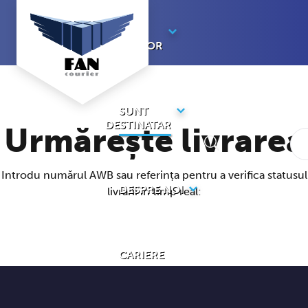
Sari
la
SUNT
conținut
EXPEDITOR
SUNT
DESTINATAR
Urmărește livrarea
Introdu numărul AWB sau referința pentru a verifica statusul
DESPRE NOI
livrării în timp real:
CARIERE