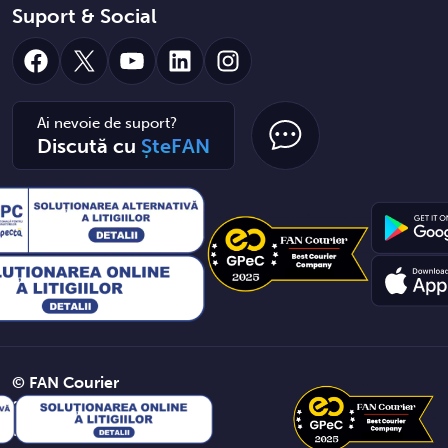
Suport & Social
Facebook
X
YouTube
LinkedIn
Instagram
Ai nevoie de suport?
Discută cu
ȘteFAN
© FAN Courier
2026. Toate
drepturile